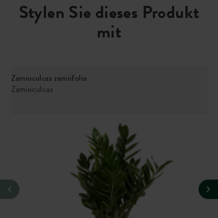
Stylen Sie dieses Produkt
mit
Zamioculcas zamiifolia
P
Zamioculcas
G