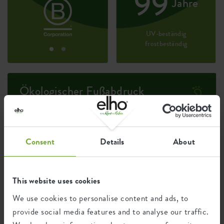
99
Jahre
UV-beständig
frostbeständig
Ökologischer Fußabdruck
Durchschnittliche CO2-Emission
1,127
bei der Herstellung dieses
kg
Consent
Details
About
Produkts
Durchschnittliche Emission grüner
0,956
This website uses cookies
Energie bei der Herstellung dieses
kWh
Produkts
We use cookies to personalise content and ads, to
provide social media features and to analyse our traffic.