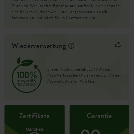
Erhöhter Boden
nein
fold rund besteht zu 100 % aus recyceltem Kunststoff und
Durch die Wahl sanfter Farbtöne und sanfter Kurven entstand
wurde und mit Strom aus unserer eigenen Windkraftanlage
eine Kollektion, die sowohl visuell ansprechend als auch
Behälter Beweis
nein
hergestell. So genießt du nicht nur schönes Design,
funktional ist und jedem Raum Komfort verleiht.
sondern trägst auch zu einer grüneren Zukunft bei.
Optionale Bohrlöcher
nein
Behälterbeweis
ja
Wiederverwertung
EAN
8711904494377
SKU
2852703045100
Dieses Produkt besteht zu 100% aus
Post-Verbraucher-Abfällen und zu 0% aus
Post-industriellen Abfällen.
Zertifikate
Garantie