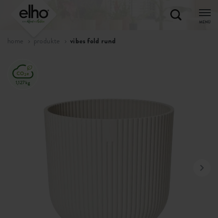
MENÜ
home
produkte
vibes fold rund
1,127kg