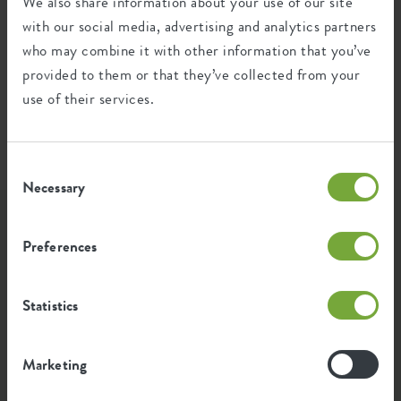
We also share information about your use of our site
Die Emission pro Produkt basiert auf der gesamten
CO2-Emission der elho Gruppe. Um den Fußabdruck
with our social media, advertising and analytics partners
pro Produkt zu berechnen, teilen wir den gesamten
who may combine it with other information that you’ve
CO2-Fußabdruck durch das Gewicht der einzelnen
provided to them or that they’ve collected from your
Produkte.
use of their services.
Quelle: Anthesis 2023
Consent
Necessary
Selection
Lass Dich inspirieren...
Preferences
...wie Elho-Fans unsere Produkte nutzen. Wir haben die
Statistics
schönsten & grünsten Fotos, die mit #elho versehen
wurden, hier für Euch zusammengestellt.
Marketing