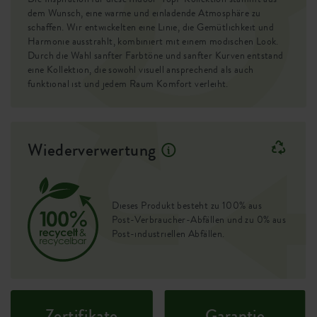
Nachhaltiges und verantwortungsvolles Design:
Entwässerungssystem
nein
dem Wunsch, eine warme und einladende Atmosphäre zu
Bei elho steht Nachhaltigkeit im Mittelpunkt! Der vibes
schaffen. Wir entwickelten eine Linie, die Gemütlichkeit und
Harmonie ausstrahlt, kombiniert mit einem modischen Look.
Erhöhter Boden
nein
fold rund besteht zu 100 % aus recyceltem Kunststoff und
Durch die Wahl sanfter Farbtöne und sanfter Kurven entstand
wurde und mit Strom aus unserer eigenen Windkraftanlage
eine Kollektion, die sowohl visuell ansprechend als auch
Behälter Beweis
nein
hergestell. So genießt du nicht nur schönes Design,
funktional ist und jedem Raum Komfort verleiht.
sondern trägst auch zu einer grüneren Zukunft bei.
Optionale Bohrlöcher
nein
Behälterbeweis
ja
Wiederverwertung
EAN
8711904480912
SKU
2501301429400
Dieses Produkt besteht zu 100% aus
Post-Verbraucher-Abfällen und zu 0% aus
Post-industriellen Abfällen.
Zertifikate
Garantie