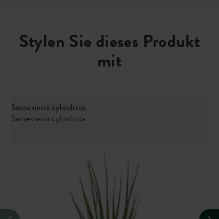
Stylen Sie dieses Produkt
mit
Sansevieria cylindrica
P
Sansevieria cylindrica
G