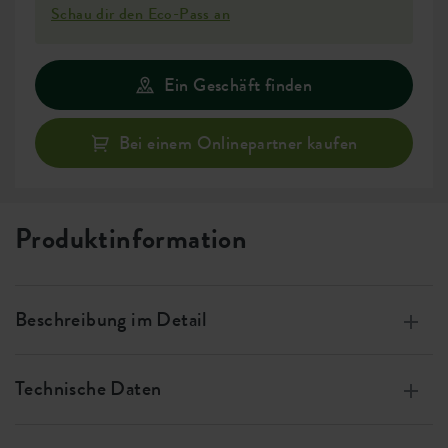
Schau dir den Eco-Pass an
Ein Geschäft finden
Bei einem Onlinepartner kaufen
Produktinformation
Beschreibung im Detail
Modernes, dekoratives Rillenmuster.
Technische Daten
Erhältlich in verschiedenen Farben und Größen, die sich
perfekt kombinieren lassen.
Größe
w 14 x h 13 x d 14 cm
Kompatibel mit dem Selbstbewässerungseinsatz 13 cm