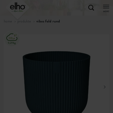
MENÜ
home
produkte
vibes fold rund
0,211kg