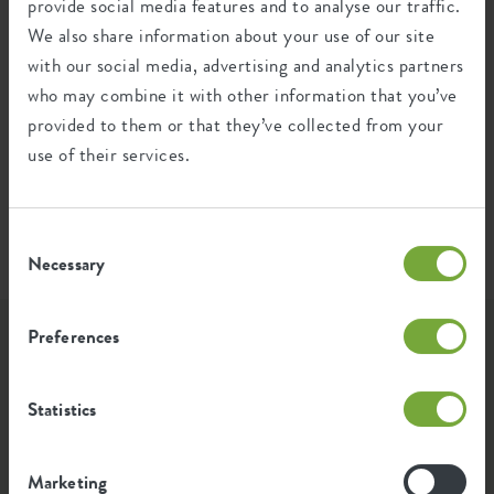
Produkts
provide social media features and to analyse our traffic.
We also share information about your use of our site
with our social media, advertising and analytics partners
Die Emission pro Produkt basiert auf der gesamten
CO2-Emission der elho Gruppe. Um den Fußabdruck
who may combine it with other information that you’ve
pro Produkt zu berechnen, teilen wir den gesamten
provided to them or that they’ve collected from your
CO2-Fußabdruck durch das Gewicht der einzelnen
use of their services.
Produkte.
Quelle: Anthesis 2023
Consent
Necessary
Selection
Preferences
Lass Dich inspirieren...
Statistics
...wie Elho-Fans unsere Produkte nutzen. Wir haben die
schönsten & grünsten Fotos, die mit #elho versehen
wurden, hier für Euch zusammengestellt.
Marketing