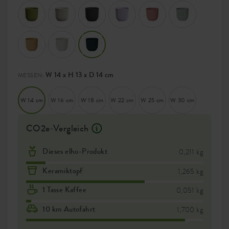
W 14 x H 13 x D 14 cm
MESSEN:
W 14 cm
W 16 cm
W 18 cm
W 22 cm
W 25 cm
W 30 cm
CO2e-Vergleich
Dieses elho-Produkt
0,211 kg
Keramiktopf
1,265 kg
1 Tasse Kaffee
0,051 kg
10 km Autofahrt
1,700 kg