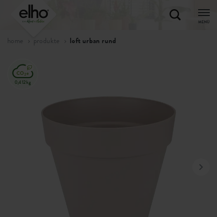
MENÜ
home
produkte
loft urban rund
0,412kg