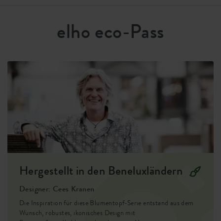
Robustes Material
Der loft urban besteht aus hochwertigem Kunststoff, hält
Entwässerungssystem
ja
elho eco-Pass
einiges aus und ist vollständig recycelbar. So hast du lange
Erhöhter Boden
nein
Freude an einem Blumentopf, der schön bleibt.
Behälter Beweis
ja
Optionale Bohrlöcher
nein
Behälterbeweis
nein
EAN
8711904281434
SKU
9202222440300
Hergestellt in den Beneluxländern
Designer: Cees Kranen
Die Inspiration für diese Blumentopf-Serie entstand aus dem
Wunsch, robustes, ikonisches Design mit