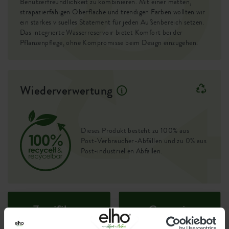
Benutzerfreundlichkeit zu kombinieren. Mit einer matten,
strapazierfähigen Oberfläche und trendigen Farben wollten wir
ein starkes visuelles Statement für jeden Außenbereich setzen.
Das integrierte Wasserreservoir bietet Komfort bei der
Pflanzenpflege, ohne Kompromisse beim Design einzugehen.
Wiederverwertung
Dieses Produkt besteht zu 100% aus
Post-Verbraucher-Abfällen und zu 0% aus
Post-industriellen Abfällen.
Zertifikate
Garantie