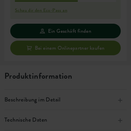
Schau dir den Eco-Pass an
Ein Geschäft finden
Bei einem Onlinepartner kaufen
Produktinformation
Beschreibung im Detail
Hergestellt aus 100 % recyceltem Kunststoff, mit
Windenergie produziert, zu 100 % recycelbar
Technische Daten
Dieser Blumentopf wird immer mit einem