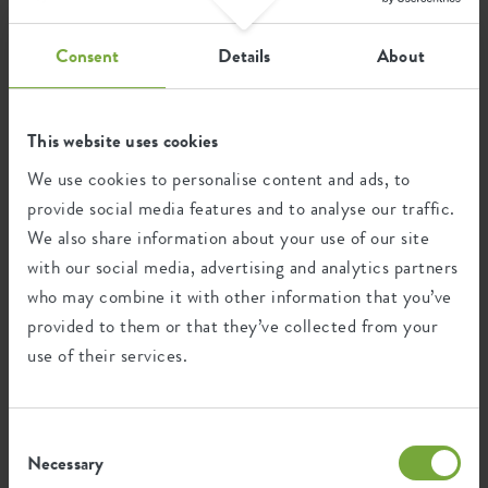
99
Jahre
Consent
Details
About
UV-beständig
frostbeständig
This website uses cookies
We use cookies to personalise content and ads, to
provide social media features and to analyse our traffic.
Ökologischer Fußabdruck
We also share information about your use of our site
with our social media, advertising and analytics partners
who may combine it with other information that you’ve
Durchschnittliche CO2-Emission
0,412
bei der Herstellung dieses
provided to them or that they’ve collected from your
kg
Produkts
use of their services.
Durchschnittliche Emission grüner
0,486
Energie bei der Herstellung dieses
kWh
Consent
Produkts
Necessary
Selection