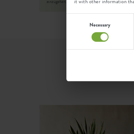
it with other information th
einzugehen.
SKU
92445
Consent
Selection
Necessary
..