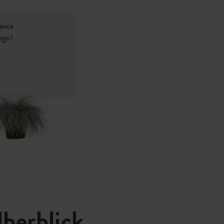
auca
ngel
Überblick