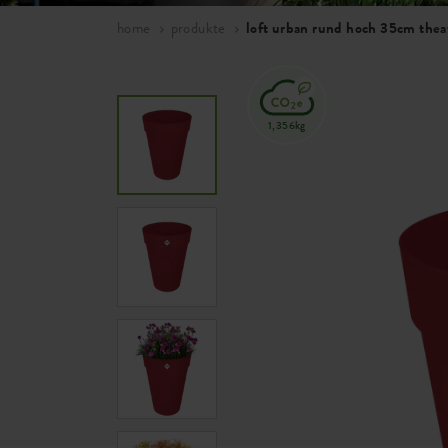
home
produkte
loft urban rund hoch 35cm thea
1,356kg