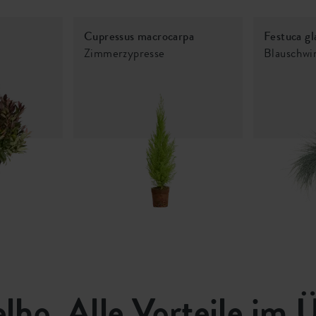
Cupressus macrocarpa
Festuca gl
Zimmerzypresse
Blauschwi
elho. Alle Vorteile im 