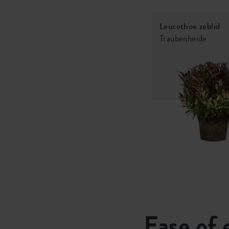
Leucothoe zeblid
Traubenheide
Ease of 