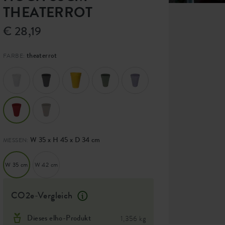
THEATERROT
€ 28,19
theaterrot
FARBE:
W 35 x H 45 x D 34 cm
MESSEN:
W 35 cm
W 42 cm
CO2e-Vergleich
Dieses elho-Produkt
1,356 kg