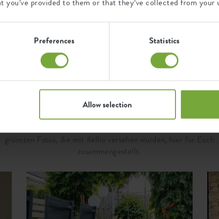
at you’ve provided to them or that they’ve collected from your u
Q
33970800
Preferences
Statistics
Lass Dich inspirieren..
Allow selection
.wie Elho-Fans unsere Produkte nutzen. Wir haben die schönste
grünsten Fotos, die mit #elho versehen wurden, hier für Euch
zusammengestellt.