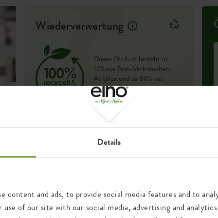
h, Boden oder Terrasse.
Wiederverwertung
tstoff, ist besonders
e
 So hast du lange Freude an
Dieses Produkt besteht zu
12% aus Post-Verbraucher-
Abfällen und zu 88% aus
Post-industriellen Abfällen.
Zertifikate
Garantie
Details
D
99
.
g
nd
U
b
Jahre
e content and ads, to provide social media features and to analy
F
r
UV-beständig
e
04537432
 use of our site with our social media, advertising and analyt
frostbeständig