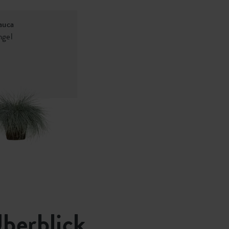
auca
ngel
Überblick