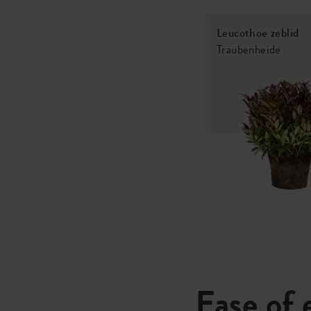
Leucothoe zeblid
Traubenheide
Ease of 