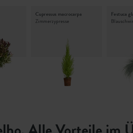
Cupressus macrocarpa
Festuca gl
Zimmerzypresse
Blauschwi
elho. Alle Vorteile im 