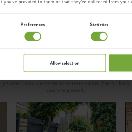
Q
at you’ve provided to them or that they’ve collected from your u
32842500
Preferences
Statistics
Lass Dich inspirieren..
Allow selection
.wie Elho-Fans unsere Produkte nutzen. Wir haben die schönste
grünsten Fotos, die mit #elho versehen wurden, hier für Euch
zusammengestellt.