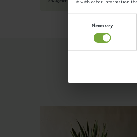
einzugehen.
it with other information th
SKU
92436
Consent
Selection
Necessary
..