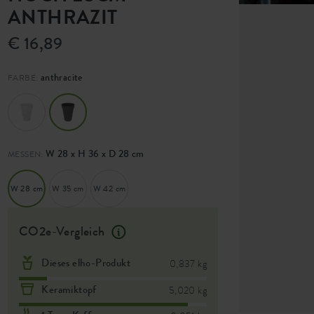
ANTHRAZIT
€ 16,89
anthracite
FARBE:
W 28 x H 36 x D 28 cm
MESSEN:
W 28 cm
W 35 cm
W 42 cm
CO2e-Vergleich
Dieses elho-Produkt
0,837 kg
Keramiktopf
5,020 kg