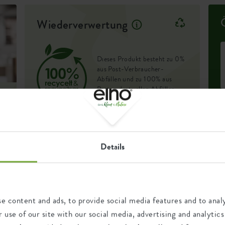
Wiederverwertung
tstoff, ist besonders
e
 So hast du lange Freude an
Dieses Produkt besteht zu 0%
aus Post-Verbraucher-
Abfällen und zu 100% aus
Post-industriellen Abfällen.
Zertifikate
Garantie
Details
D
99
.
g
nd
U
b
Jahre
F
e content and ads, to provide social media features and to analy
r
04231125
UV-beständig
e
 use of our site with our social media, advertising and analyt
frostbeständig