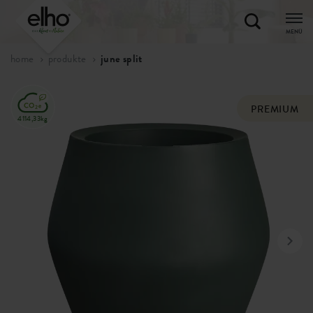
MENÜ
home
produkte
june split
PREMIUM
4114,33kg