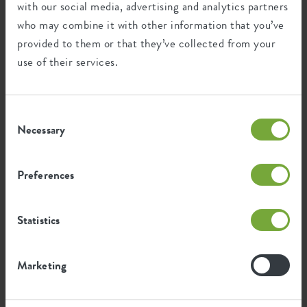
with our social media, advertising and analytics partners
who may combine it with other information that you’ve
Wiederverwertung
provided to them or that they’ve collected from your
use of their services.
Dieses Produkt besteht zu 0% aus Post-
Verbraucher-Abfällen und zu 100% aus
Consent
Post-industriellen Abfällen.
Necessary
Selection
Preferences
Zertifikate
Garantie
Statistics
99
Jahre
Marketing
UV-beständig
frostbeständig