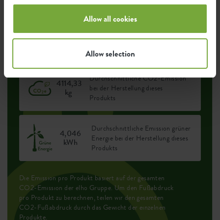
Allow all cookies
Ökologischer Fußabdruck
Allow selection
Durchschnittliche CO2-Emission
4114,33
bei der Herstellung dieses
kg
Produkts
Durchschnittliche Emission grüner
4,046
Energie bei der Herstellung dieses
kWh
Produkts
Die Emission pro Produkt basiert auf der gesamten
CO2-Emission der elho Gruppe. Um den Fußabdruck
pro Produkt zu berechnen, teilen wir den gesamten
CO2-Fußabdruck durch das Gewicht der einzelnen
Produkte.