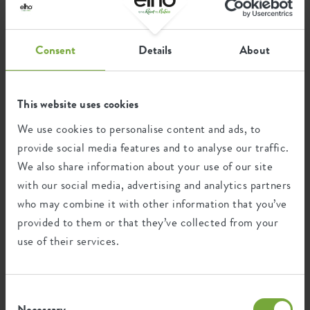
Wiederverwertung
Consent
Details
About
Dieses Produkt besteht zu 7% aus Post-
Verbraucher-Abfällen und zu 93% aus
Post-industriellen Abfällen.
This website uses cookies
We use cookies to personalise content and ads, to
provide social media features and to analyse our traffic.
Zertifikate
Garantie
We also share information about your use of our site
with our social media, advertising and analytics partners
99
who may combine it with other information that you’ve
Jahre
provided to them or that they’ve collected from your
use of their services.
UV-beständig
frostbeständig
Consent
Necessary