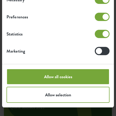
Selection
Ökologischer Fußabdruck
Preferences
Durchschnittliche CO2-Emission
0,597
bei der Herstellung dieses
kg
Statistics
Produkts
Marketing
Durchschnittliche Emission grüner
0,507
Energie bei der Herstellung dieses
kWh
Produkts
Allow all cookies
Die Emission pro Produkt basiert auf der gesamten
CO2-Emission der elho Gruppe. Um den Fußabdruck
pro Produkt zu berechnen, teilen wir den gesamten
CO2-Fußabdruck durch das Gewicht der einzelnen
Allow selection
Produkte.
Quelle: Anthesis 2023