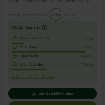
W 11 cm
W 13 cm
W 15 cm
W 17 cm
W 19 cm
W 21 cm
W 24 cm
W 27 cm
W 30 cm
W 35 cm
W 40 cm
CO2e-Vergleich
Dieses elho-Produkt
0,597 kg
Keramiktopf
3,584 kg
1 Tasse Kaffee
0,051 kg
10 km Autofahrt
1,700 kg
Schau dir den Eco-Pass an
Ein Geschäft finden