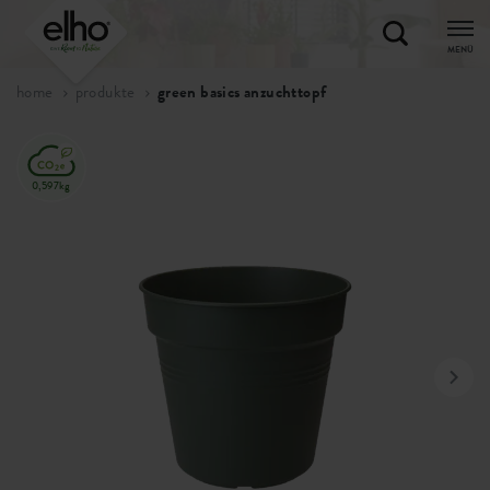
MENÜ
home
produkte
green basics anzuchttopf
0,597kg