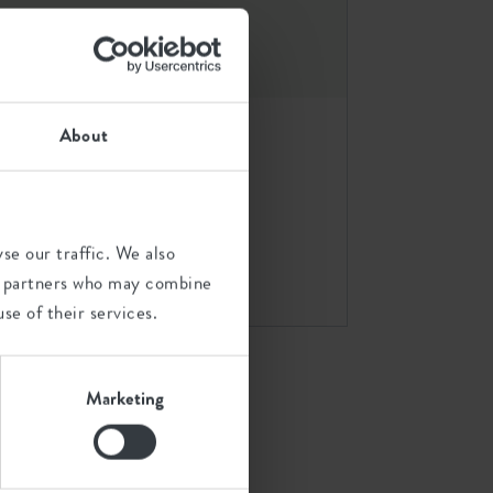
About
d 15cm
b.for soft rund 16cm
se our traffic. We also
anthracite
ics partners who may combine
se of their services.
Marketing
Überblick