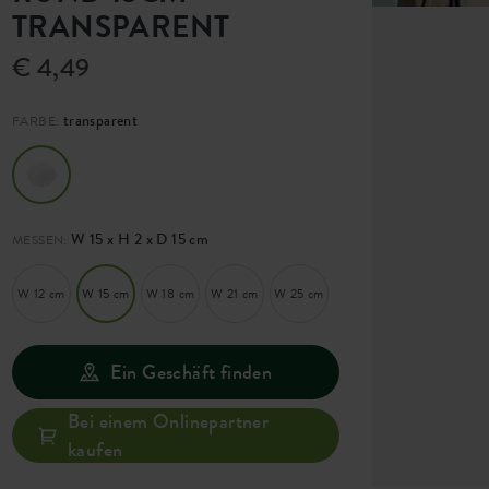
TRANSPARENT
€ 4,49
transparent
FARBE:
W 15 x H 2 x D 15 cm
MESSEN:
W 12 cm
W 15 cm
W 18 cm
W 21 cm
W 25 cm
Ein Geschäft finden
Bei einem Onlinepartner
kaufen