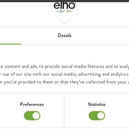
 produziert mit Windenergie,
f Frei von Weichmachern
Details
erst robust.
x h 2 x d 15 cm
fen
rchten, dass Sie damit Ihren
floorprotector run
böden, Tische oder
e content and ads, to provide social media features and to analy
transparent
ram
mt Ihnen elho beim Schutz
 use of our site with our social media, advertising and analyt
z. Der ripple floor protector
praktische Hilfsmittel
at you’ve provided to them or that they’ve collected from your u
inem Topf und dem Untergrund.
sparent
d Kratzer. Dieser
e steht komfortabler, auch
chlichem Material von elho
Preferences
Statistics
stoff
hör
elho. Alle Vorteile im 