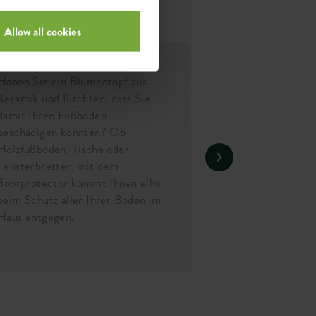
Allow all cookies
Unsichtbarer Schutz
Haben Sie ein Blumentopf aus
Keramik und fürchten, dass Sie
damit Ihren Fußboden
beschädigen könnten? Ob
Holzfußböden, Tische oder
Fensterbretter, mit dem
floorprotector kommt Ihnen elho
beim Schutz aller Ihrer Böden im
Haus entgegen.