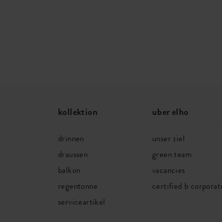
kollektion
uber elho
drinnen
unser ziel
draussen
green team
balkon
vacancies
regentonne
certified b corporat
serviceartikel