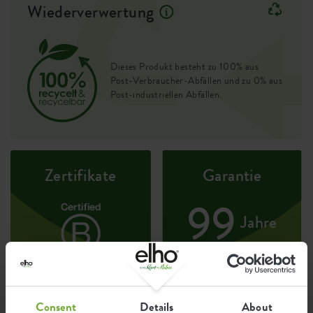
Wiederverwertung
Dieses Produkt besteht zu 100% aus
Post-Verbraucher-Abfällen und zu 0% aus
Post-industriellen Abfällen.
Zertifikate
Garantie
99
Jahre
UV-beständig
frostbeständig
Consent
Details
About