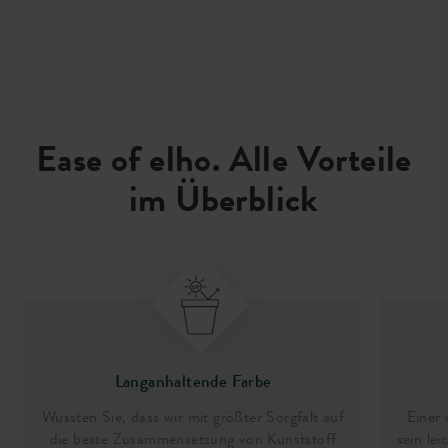
Ease of elho. Alle Vorteile
im Überblick
Langanhaltende Farbe
Wussten Sie, dass wir mit größter Sorgfalt auf
Einer 
die beste Zusammensetzung von Kunststoff
sein le