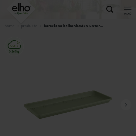
MENÜ
home
produkte
barcelona balkonkasten untersetzer
0,269kg