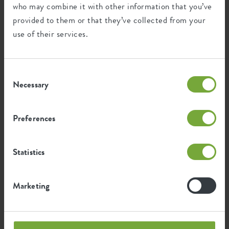
who may combine it with other information that you’ve
Balkonpflanzgefäß-Kollektion, die zeitlose Eleganz mit robuster
Qualität vereint.
provided to them or that they’ve collected from your
use of their services.
Wiederverwertung
Consent
Necessary
Selection
Dieses Produkt besteht zu 100% aus
Post-Verbraucher-Abfällen und zu 0% aus
Preferences
Post-industriellen Abfällen.
Statistics
Zertifikate
Garantie
Marketing
99
Jahre