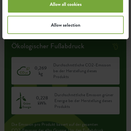
Allow all cookies
UV-beständig
frostbeständig
Allow selection
Ökologischer Fußabdruck
Durchschnittliche CO2-Emission
0,269
bei der Herstellung dieses
kg
Produkts
Durchschnittliche Emission grüner
0,228
Energie bei der Herstellung dieses
kWh
Produkts
Die Emission pro Produkt basiert auf der gesamten
CO2-Emission der elho Gruppe. Um den Fußabdruck