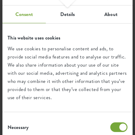
Dieses Produkt besteht zu 100% aus
Consent
Details
About
Post-Verbraucher-Abfällen und zu 0% aus
Post-industriellen Abfällen.
This website uses cookies
We use cookies to personalise content and ads, to
provide social media features and to analyse our traffic.
Zertifikate
Garantie
We also share information about your use of our site
99
with our social media, advertising and analytics partners
Jahre
who may combine it with other information that you’ve
provided to them or that they’ve collected from your
use of their services.
UV-beständig
frostbeständig
Consent
Necessary
Selection
Ökologischer Fußabdruck