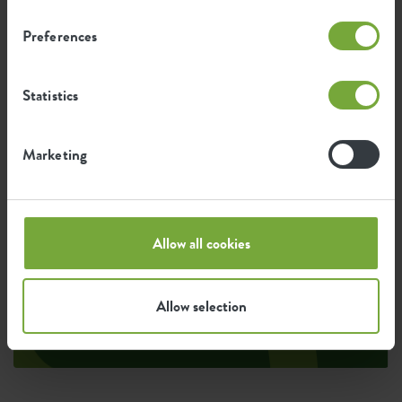
Preferences
Durchschnittliche CO2-Emission
0,328
bei der Herstellung dieses
kg
Produkts
Statistics
Durchschnittliche Emission grüner
0,278
Marketing
Energie bei der Herstellung dieses
kWh
Produkts
Die Emission pro Produkt basiert auf der gesamten
Allow all cookies
CO2-Emission der elho Gruppe. Um den Fußabdruck
pro Produkt zu berechnen, teilen wir den gesamten
CO2-Fußabdruck durch das Gewicht der einzelnen
Allow selection
Produkte.
Quelle: Anthesis 2023