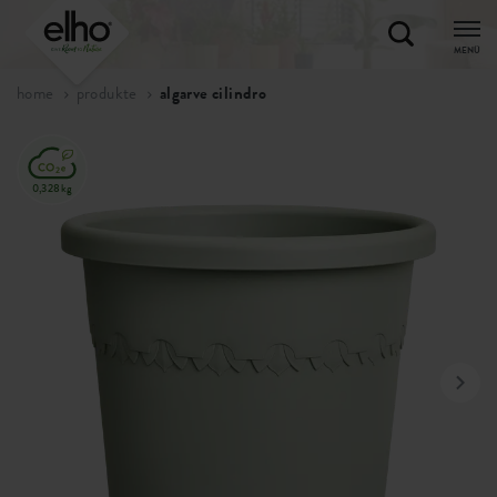
MENÜ
home
produkte
algarve cilindro
0,328kg