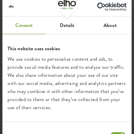
home
kollektion
blumentopfe
gold
Goldene Blumentöpfe
Consent
Details
About
Ein goldener Blumentopf verleiht Ihrem Zuhause sofort
einen schicken Charakter. Alle unsere goldenen
This website uses cookies
Blumentöpfe werden mit Blick auf die Natur hergestellt.
Finden Sie Ihren Favoriten bei elho und machen Sie Ihre
We use cookies to personalise content and ads, to
Umwelt grüner!
provide social media features and to analyse our traffic.
We also share information about your use of our site
with our social media, advertising and analytics partners
who may combine it with other information that you’ve
provided to them or that they’ve collected from your
Toon de filters
use of their services.
Consent